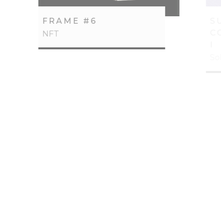
FRAME #6
SUPER
COLO
NFT
I
Sob Con