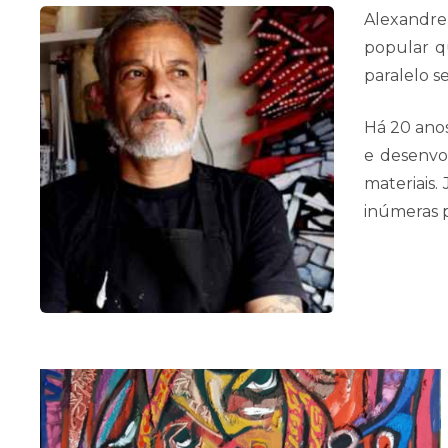
Alexandre
popular q
paralelo s
Há 20 anos
e desenvo
materiais.
inúmeras p