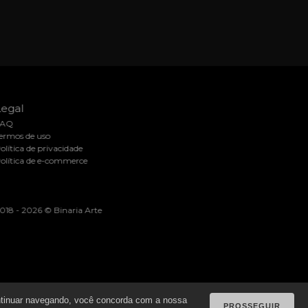
Legal
FAQ
Termos de uso
Política de privacidade
Política de e-commerce
2018 -
2026 © Binaria Arte
continuar navegando, você concorda com a nossa
PROSSEGUIR